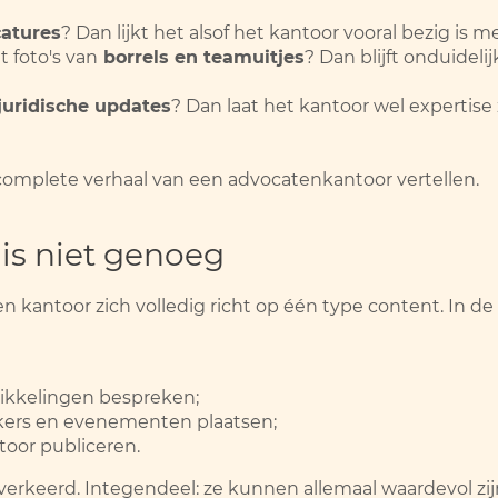
atures
? Dan lijkt het alsof het kantoor vooral bezig is 
t foto's van
borrels en teamuitjes
? Dan blijft onduideli
juridische updates
? Dan laat het kantoor wel expertise 
complete verhaal van een advocatenkantoor vertellen.
 is niet genoeg
 kantoor zich volledig richt op één type content. In de 
wikkelingen bespreken;
kers en evenementen plaatsen;
toor publiceren.
erkeerd. Integendeel: ze kunnen allemaal waardevol zij