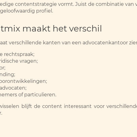
dige contentstrategie vormt. Juist de combinatie van 
geloofwaardig profiel.
tmix maakt het verschil
laat verschillende kanten van een advocatenkantoor zie
e rechtspraak;
ridische vragen;
or;
nding;
toorontwikkelingen;
 advocaten;
emers of particulieren.
sselen blijft de content interessant voor verschille
.