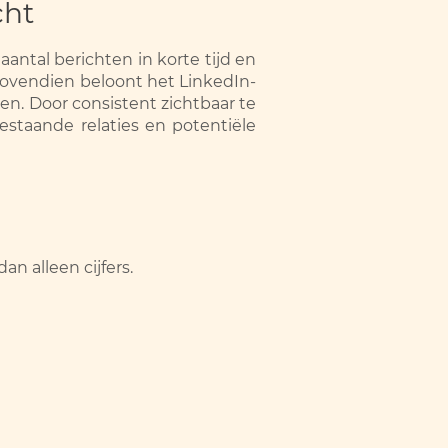
cht
antal berichten in korte tijd en
 Bovendien beloont het LinkedIn-
en. Door consistent zichtbaar te
 bestaande relaties en potentiële
n alleen cijfers.