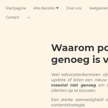
Startpagina
Alle diensten
Over ons
Veelgestel
Contact
Waarom pos
genoeg is 
Veel advocatenkantoren zij
update of laten een nieuw 
meestal niet genoeg
om st
cliënten op te bouwen.
Een sterke aanwezigheid o
contentstrategie.