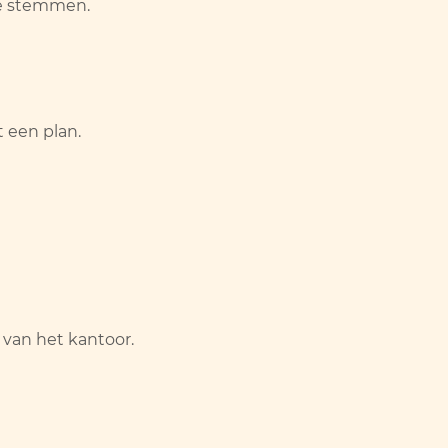
te stemmen.
t een plan.
 van het kantoor.