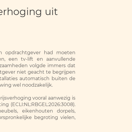
erhoging uit
en opdrachtgever had moeten
, een tv-lift en aanvullende
kzaamheden volgde immers dat
tgever niet geacht te begrijpen
tallaties automatisch buiten de
uwing wel noodzakelijk.
ijsverhoging vooral aanwezig is
ing (ECLI:NL:RBGEL:2026:3008).
ubels, eikenhouten dorpels,
spronkelijke begroting vielen,