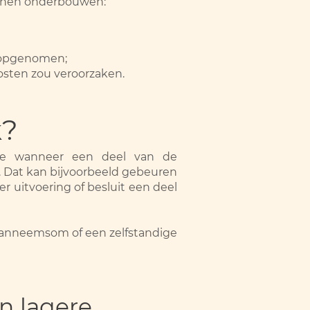
kunnen onderbouwen:
n opgenomen;
kosten zou veroorzaken.
k?
ke wanneer een deel van de
. Dat kan bijvoorbeeld gebeuren
 uitvoering of besluit een deel
 aanneemsom of een zelfstandige
n lagere