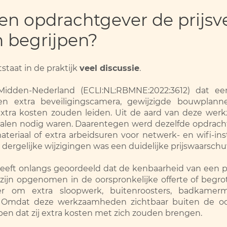
n opdrachtgever de prijsv
n begrijpen?
staat in de praktijk
veel discussie
.
Midden-Nederland (ECLI:NL:RBMNE:2022:3612) dat e
 extra beveiligingscamera, gewijzigde bouwplannen
ra kosten zouden leiden. Uit de aard van deze wer
ialen nodig waren. Daarentegen werd dezelfde opdrach
teriaal of extra arbeidsuren voor netwerk- en wifi-ins
or dergelijke wijzigingen was een duidelijke prijswaarsch
eft onlangs geoordeeld dat de kenbaarheid van een pr
jn opgenomen in de oorspronkelijke offerte of begrot
r om extra sloopwerk, buitenroosters, badkamerme
. Omdat deze werkzaamheden zichtbaar buiten de oor
en dat zij extra kosten met zich zouden brengen.