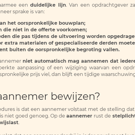
daarmee een
duidelijke lijn
. Van een opdrachtgever z
neer sprake is van:
van het oorspronkelijke bouwplan;
 die niet in de offerte voorkomen;
en die pas tijdens de uitvoering worden opgedrage
extra materialen of gespecialiseerde derden moete
t buiten de oorspronkelijke begroting vallen.
 aannemer
niet automatisch mag aannemen dat iedere
rkte aanpassing of een wijziging waarvan een opdra
onkelijke prijs viel, dan blijft een tijdige waarschuwin
aannemer bewijzen?
dures is dat een aannemer volstaat met de stelling dat
is niet goed genoeg. Op de
aannemer
rust de
stelplich
wijslast
.