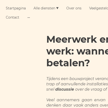
Startpagina
Alle diensten
Over ons
Veelgestel
Contact
Meerwerk e
werk: wann
betalen?
Tijdens een bouwproject veran
trap of aanvullende installati
snel
discussie
over de vraag of
Veel aannemers gaan ervan 
denken daar vaak anders over