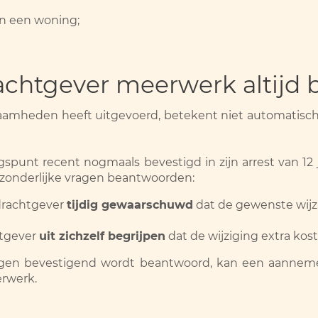
an een woning;
chtgever meerwerk altijd 
amheden heeft uitgevoerd, betekent niet automatisch
punt recent nogmaals bevestigd in zijn arrest van 12 j
fzonderlijke vragen beantwoorden:
drachtgever
tijdig gewaarschuwd
dat de gewenste wijzi
tgever
uit zichzelf begrijpen
dat de wijziging extra ko
gen bevestigend wordt beantwoord, kan een aannemer 
erwerk.