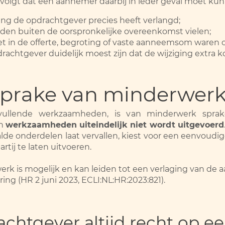
 volgt dat een aannemer daarbij in ieder geval moet 
ing de opdrachtgever precies heeft verlangd;
n buiten de oorspronkelijke overeenkomst vielen;
t in de offerte, begroting of vaste aanneemsom ware
rachtgever duidelijk moest zijn dat de wijziging extra 
sprake van minderwer
vullende werkzaamheden, is van minderwerk spra
en
werkzaamheden uiteindelijk niet wordt uitgevoerd
e onderdelen laat vervallen, kiest voor een eenvoudiger
tij te laten uitvoeren.
k is mogelijk en kan leiden tot een verlaging van de
ing (HR 2 juni 2023, ECLI:NL:HR:2023:821).
chtgever altijd recht op ee