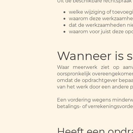
Uit de beschikbare rechtspraak
welke wijziging of toevoeg
waarom deze werkzaamhede
dat de werkzaamheden nie
waarom voor juist deze opd
Wanneer is 
Waar meerwerk ziet op aan
oorspronkelijk overeengekom
omdat de opdrachtgever bepaald
van het werk door een andere par
Een vordering wegens minderwer
betalings- of verrekeningsvorder
Heeft een opdra