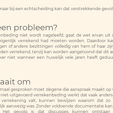
, maar bij een echtscheiding kan dat verstrekkende gev
een probleem?
nbeding niet wordt nageleefd, gaat de wet ervan uit
igenlijk verrekend had moeten worden. Daardoor ka
ngen of andere bezittingen volledig van hem of haar zij
n verrekend, tenzij kan worden aangetoond dat dit ande
eker niet wanneer een huwelijk vele jaren heeft gedu
raait om
. Normaal gesproken moet degene die aanspraak maakt 
een niet-uitgevoerd verrekenbeding werkt dat vaak ander
verrekening valt, kunnen bewijzen waarom dat zo i
ijk aanwezig was. Zonder voldoende documentatie kan het
Het gevolg is dat discussies kunnen ontstaan o