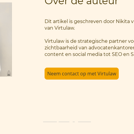
Over de auteur
Dit artikel is geschreven door Nikita
van Virtulaw.
Virtulaw is de strategische partner vo
zichtbaarheid van advocatenkantoren
content en social media tot SEO en 
Neem contact op met Virtulaw
Startpagina
Privacy van gegevens
© Copyright. Alle rechten voorbehouden.