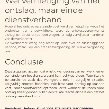
Wel vernietiging van het
ontslag, maar einde
dienstverband
Hoewel het ontslag op staande voet werd vernietigd vanwege het
ontbreken van onverwijldheid, werd de arbeidsovereenkomst
alsnog per direct ontbonden wegens ernstig verwijtbaar handelen
van de werknemer.
De werknemer kreeg nog recht op loon over de tussenliggende
periode, maar liep een transitievergoeding en billijke vergoeding
mis.
Conclusie
Deze uitspraak laat zien dat ernstig wangedrag van een werknemer
een einde van het dienstverband kan rechtvaardigen. Tegelijkertijd
benadrukt de zaak dat werkgevers ook in dergelijke situaties
zorgvuldig moeten handelen. Wie kiest voor ontslag op staande
voet, moet voortvarend optreden. Zelfs wanneer de reden voor
ontslag zwaar genoeg is, kan een te late reactie ertoe leiden dat het
ontslag geen stand houdt.
Rechtbank Limburg, 5 juni 2026,
ECLI:NL:RBLIM:2026:1080