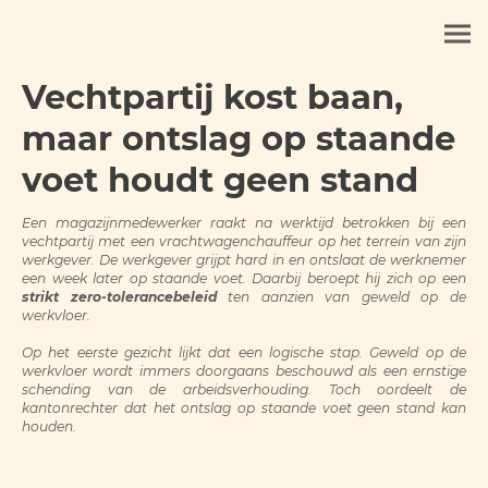
Vechtpartij kost baan,
maar ontslag op staande
voet houdt geen stand
Een magazijnmedewerker raakt na werktijd betrokken bij een
vechtpartij met een vrachtwagenchauffeur op het terrein van zijn
werkgever. De werkgever grijpt hard in en ontslaat de werknemer
een week later op staande voet. Daarbij beroept hij zich op een
strikt zero-tolerancebeleid
ten aanzien van geweld op de
werkvloer.
Op het eerste gezicht lijkt dat een logische stap. Geweld op de
werkvloer wordt immers doorgaans beschouwd als een ernstige
schending van de arbeidsverhouding. Toch oordeelt de
kantonrechter dat het ontslag op staande voet geen stand kan
houden.