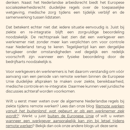
denken. Naast het Nederlandse arbeidsrecht biedt het Europese
socialezekerheidsrecht duidelijke regels over de toepasselijke
wetgeving, medische zorg tijdens een tijdelijk verblijf en de
samenwerking tussen lidstaten.
Dat betekent echter niet dat iedere situatie eenvoudig is. Juist bij
ziekte en re-integratie blijft een zorgvuldige beoordeling
noodzakelijk. De rechtspraak laat zien dat een werkgever een
werknemer niet zonder meer kan verplichten om voor controle
naar Nederland terug te keren. Tegelijkertijd kan een dergelijke
terugkeer onder omstandigheden wel degelijk een redelijk
voorschrift zijn wanneer een fysieke beoordeling door de
bedrijfsarts noodzakelijk is.
Voor werkgevers én werknemers is het daarom verstandig om vóór
aanvang van een periode van remote werken binnen de Europese
Unie duidelijke afspraken te maken over ziekte, bereikbaarheid,
medische controle en re-integratie. Daarmee kunnen veel juridische
discussies achteraf worden voorkomen.
Wilt u eerst meer weten over de algemene Nederlandse regels bij
ziekte tijdens remote werken? Lees dan onze blog
'
Remote werken
vanuit het buitenland: wat gebeurt er als een werknemer ziek
wordt?
'
. Werkt u juist
buiten de Europese Unie
of wilt u weten
wanneer een werkgever aansprakelijk kan zijn bij letsel tijdens
remote werken
? Bekijk dan ook onze andere blogs uit deze serie.