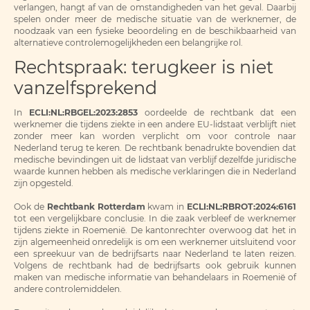
verlangen, hangt af van de omstandigheden van het geval. Daarbij
spelen onder meer de medische situatie van de werknemer, de
noodzaak van een fysieke beoordeling en de beschikbaarheid van
alternatieve controlemogelijkheden een belangrijke rol.
Rechtspraak: terugkeer is niet
vanzelfsprekend
In
ECLI:NL:RBGEL:2023:2853
oordeelde de rechtbank dat een
werknemer die tijdens ziekte in een andere EU-lidstaat verblijft niet
zonder meer kan worden verplicht om voor controle naar
Nederland terug te keren. De rechtbank benadrukte bovendien dat
medische bevindingen uit de lidstaat van verblijf dezelfde juridische
waarde kunnen hebben als medische verklaringen die in Nederland
zijn opgesteld.
Ook de
Rechtbank Rotterdam
kwam in
ECLI:NL:RBROT:2024:6161
tot een vergelijkbare conclusie. In die zaak verbleef de werknemer
tijdens ziekte in Roemenië. De kantonrechter overwoog dat het in
zijn algemeenheid onredelijk is om een werknemer uitsluitend voor
een spreekuur van de bedrijfsarts naar Nederland te laten reizen.
Volgens de rechtbank had de bedrijfsarts ook gebruik kunnen
maken van medische informatie van behandelaars in Roemenië of
andere controlemiddelen.