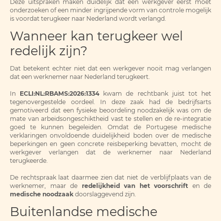
Deze uitspraken maken duidelijk dat een werkgever eerst moet
onderzoeken of een minder ingrijpende vorm van controle mogelijk
is voordat terugkeer naar Nederland wordt verlangd.
Wanneer kan terugkeer wel
redelijk zijn?
Dat betekent echter niet dat een werkgever nooit mag verlangen
dat een werknemer naar Nederland terugkeert.
In
ECLI:NL:RBAMS:2026:1334
kwam de rechtbank juist tot het
tegenovergestelde oordeel. In deze zaak had de bedrijfsarts
gemotiveerd dat een fysieke beoordeling noodzakelijk was om de
mate van arbeidsongeschiktheid vast te stellen en de re-integratie
goed te kunnen begeleiden. Omdat de Portugese medische
verklaringen onvoldoende duidelijkheid boden over de medische
beperkingen en geen concrete reisbeperking bevatten, mocht de
werkgever verlangen dat de werknemer naar Nederland
terugkeerde.
De rechtspraak laat daarmee zien dat niet de verblijfplaats van de
werknemer, maar de
redelijkheid van het voorschrift
en de
medische noodzaak
doorslaggevend zijn.
Buitenlandse medische